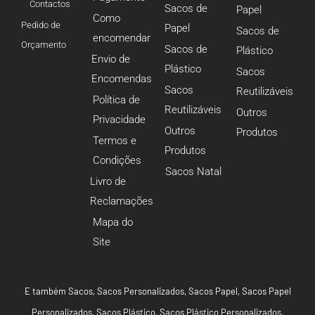
Contactos
Sacos de
Papel
Como
Pedido de
Papel
Sacos de
encomendar
Orçamento
Sacos de
Plástico
Envio de
Plástico
Sacos
Encomendas
Sacos
Reutilizáveis
Política de
Reutilizáveis
Outros
Privacidade
Outros
Produtos
Termos e
Produtos
Condições
Sacos Natal
Livro de
Reclamações
Mapa do
Site
E também
Sacos
,
Sacos Personalizados
,
Sacos Papel
,
Sacos Papel
Personalizados
,
Sacos Plástico
,
Sacos Plástico Personalizados
,