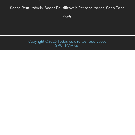
Sacos Reutilizáveis
,
Sacos Reutilizáveis Personalizados
,
Saco Papel
Kraft
.
Copyright ©2026 Todos os direitos reservados
SPOTMARKET