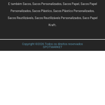
E também
Sacos
,
Sacos Personalizados
,
Sacos Papel
,
Sacos Papel
Personalizados
,
Sacos Plástico
,
Sacos Plástico Personalizados
,
Sacos Reutilizáveis
,
Sacos Reutilizáveis Personalizados
,
Saco Papel
Kraft
.
Copyright ©2026 Todos os direitos reservados
SPOTMARKET