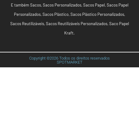
E também
Sacos
,
Sacos Personalizados
,
Sacos Papel
,
Sacos Papel
Personalizados
,
Sacos Plástico
,
Sacos Plástico Personalizados
,
Sacos Reutilizáveis
,
Sacos Reutilizáveis Personalizados
,
Saco Papel
Kraft
.
Copyright ©2026 Todos os direitos reservados
SPOTMARKET