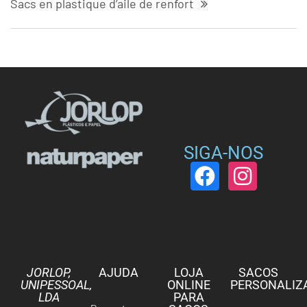
Sacs en plastique d’aile de renfort
SIGA-NOS
JORLOP,
AJUDA
LOJA
SACOS
UNIPESSOAL,
ONLINE
PERSONALIZ
LDA
PARA