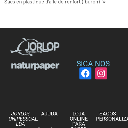
Sacs en plastique d’aile de renfort (iburon)
SIGA-NOS
JORLOP,
AJUDA
LOJA
SACOS
UNIPESSOAL,
ONLINE
PERSONALIZ
LDA
PARA