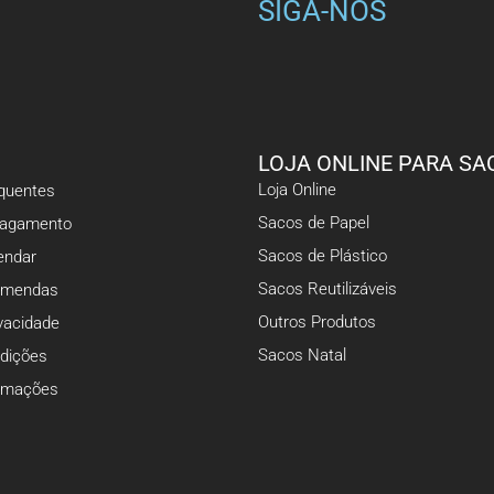
SIGA-NOS
LOJA ONLINE PARA SA
Loja Online
equentes
Sacos de Papel
Pagamento
Sacos de Plástico
ndar
Sacos Reutilizáveis
omendas
Outros Produtos
ivacidade
Sacos Natal
dições
lamações