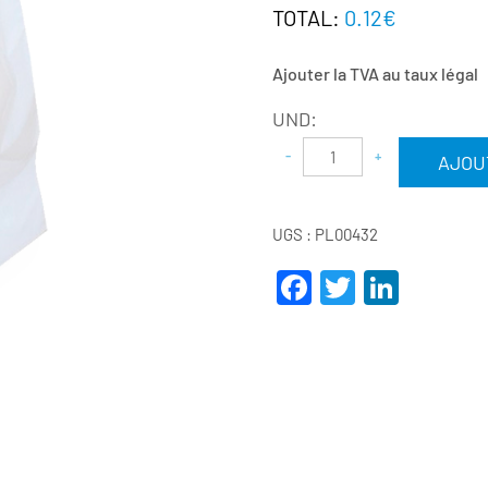
TOTAL:
0.12€
Ajouter la TVA au taux légal
UND:
AJOU
UGS :
PL00432
Facebook
Twitter
Linke