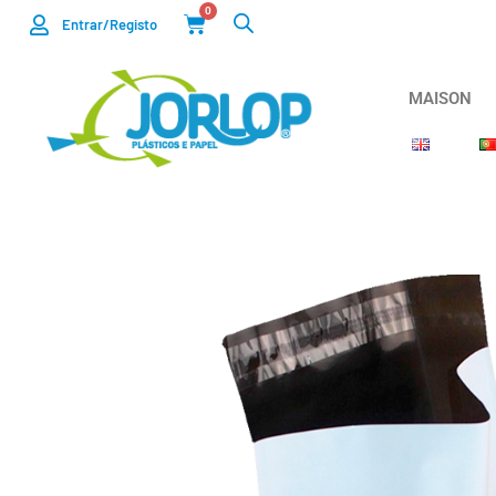
0
Entrar/Registo
MAISON