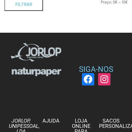
Preço:
0€
—
10€
FILTRAR
SIGA-NOS
JORLOP,
AJUDA
LOJA
SACOS
UNIPESSOAL,
ONLINE
PERSONALIZ
LDA
PARA