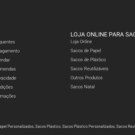
LOJA ONLINE PARA SA
Loja Online
equentes
Sacos de Papel
Pagamento
Sacos de Plástico
ndar
Sacos Reutilizáveis
omendas
Outros Produtos
ivacidade
Sacos Natal
dições
lamações
apel Personalizados
,
Sacos Plástico
,
Sacos Plástico Personalizados
,
Sacos Reut