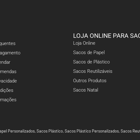
LOJA ONLINE PARA SA
Loja Online
equentes
Sacos de Papel
Pagamento
Sacos de Plástico
ndar
Sacos Reutilizáveis
omendas
Outros Produtos
ivacidade
Sacos Natal
dições
lamações
apel Personalizados
,
Sacos Plástico
,
Sacos Plástico Personalizados
,
Sacos Reut