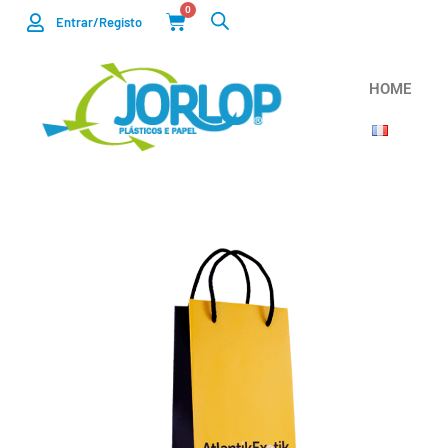
0
Entrar/Registo
HOME