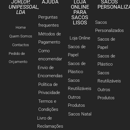
JORLOP,
AJUDA
LOJA
SACOS
UNIPESSOAL,
ONLINE
PERSONALIZ
LDA
PARA
SACOS
Perguntas
LISOS
Sacos
frequentes
Home
Personalizados
Métodos de
Quem Somos
Loja Online
Sacos de
Pagamento
Contactos
Sacos de
Papel
Como
Pedido de
Papel
Sacos de
encomendar
Orçamento
Sacos de
Plástico
Envio de
Plástico
Sacos
Encomendas
Sacos
Reutilizáveis
Política de
Reutilizáveis
Outros
Privacidade
Outros
Produtos
Termos e
Produtos
Condições
Sacos Natal
Livro de
Reclamações