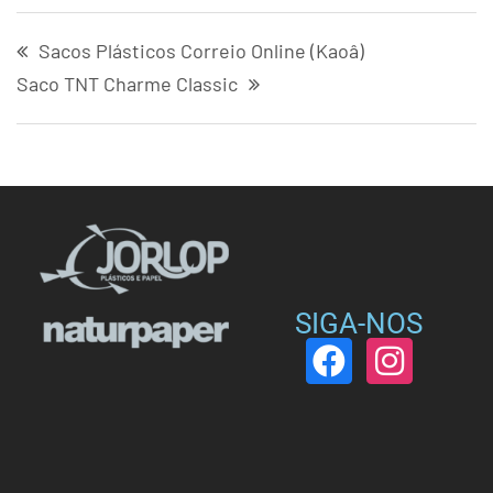
Alternative:
Sacos Plásticos Correio Online (Kaoâ)
Saco TNT Charme Classic
SIGA-NOS