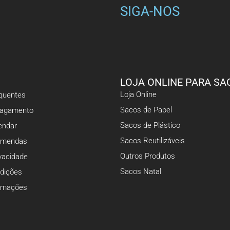
SIGA-NOS
LOJA ONLINE PARA SA
Loja Online
equentes
Sacos de Papel
Pagamento
Sacos de Plástico
ndar
Sacos Reutilizáveis
omendas
Outros Produtos
ivacidade
Sacos Natal
dições
lamações