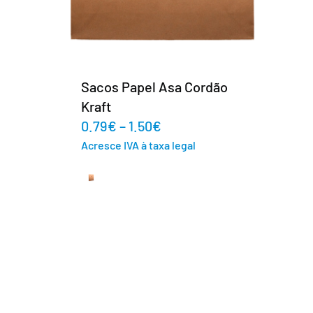
o
Sacos Papel Asa Torcida
Cores
0.22
€
–
0.45
€
Acresce IVA à taxa legal