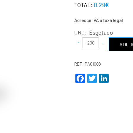
TOTAL:
0.29€
Acresce IVA à taxa legal
Esgotado
UND:
ADIC
REF:
PA01008
Facebook
Twitter
Linke