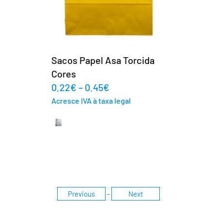
Sacos Papel Asa Torcida
Branco
0.18
€
–
0.38
€
Acresce IVA à taxa legal
Previous
-
Next