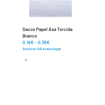
Sacos Papel Asa Cordão C/
Plasticização Mate
0.86
€
–
1.80
€
Acresce IVA à taxa legal