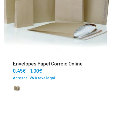
Envelopes Papel Correio Online
0.45
€
–
1.00
€
Acresce IVA à taxa legal