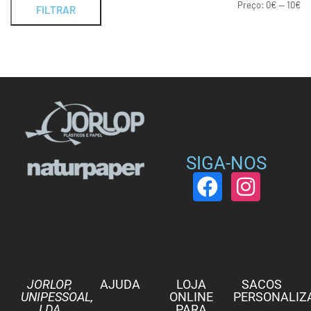
Preço:
0€
—
10€
FILTRAR
SIGA-NOS
JORLOP,
AJUDA
LOJA
SACOS
UNIPESSOAL,
ONLINE
PERSONALIZ
LDA
PARA