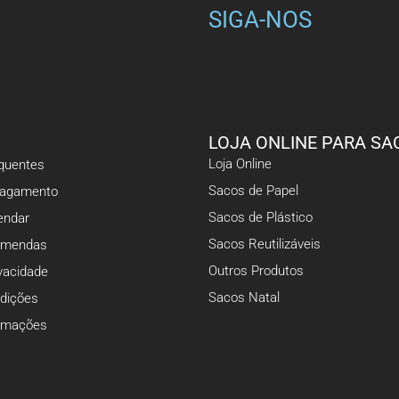
SIGA-NOS
LOJA ONLINE PARA SA
Loja Online
equentes
Sacos de Papel
Pagamento
Sacos de Plástico
ndar
Sacos Reutilizáveis
omendas
Outros Produtos
ivacidade
Sacos Natal
dições
lamações