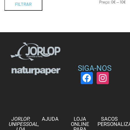
Preço:
0€
—
10€
FILTRAR
SIGA-NOS
JORLOP,
AJUDA
LOJA
SACOS
UNIPESSOAL,
ONLINE
PERSONALIZ
LDA
PARA