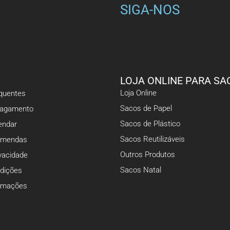
SIGA-NOS
LOJA ONLINE PARA SA
Loja Online
equentes
Sacos de Papel
Pagamento
Sacos de Plástico
ndar
Sacos Reutilizáveis
omendas
Outros Produtos
ivacidade
Sacos Natal
dições
lamações