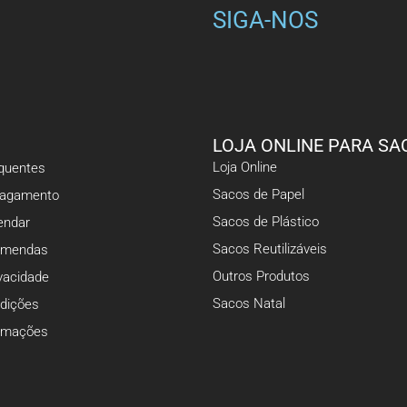
SIGA-NOS
LOJA ONLINE PARA SA
Loja Online
equentes
Sacos de Papel
Pagamento
Sacos de Plástico
ndar
Sacos Reutilizáveis
omendas
Outros Produtos
ivacidade
Sacos Natal
dições
lamações