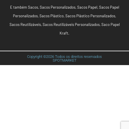
E também
Sacos
,
Sacos Personalizados
,
Sacos Papel
,
Sacos Papel
Personalizados
,
Sacos Plástico
,
Sacos Plástico Personalizados
,
Sacos Reutilizáveis
,
Sacos Reutilizáveis Personalizados
,
Saco Papel
Kraft
.
Copyright ©2026 Todos os direitos reservados
SPOTMARKET