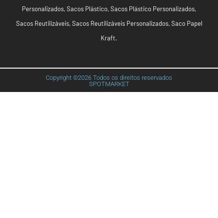
Personalizados
,
Sacos Plástico
,
Sacos Plástico Personalizados
,
Sacos Reutilizáveis
,
Sacos Reutilizáveis Personalizados
,
Saco Papel
Kraft
.
Copyright ©2026 Todos os direitos reservados
SPOTMARKET