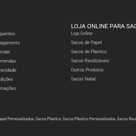
LOJA ONLINE PARA SA
Loja Online
equentes
Sacos de Papel
Pagamento
Sacos de Plástico
ndar
Sacos Reutilizáveis
omendas
Outros Produtos
ivacidade
Sacos Natal
dições
lamações
apel Personalizados
,
Sacos Plástico
,
Sacos Plástico Personalizados
,
Sacos Reut