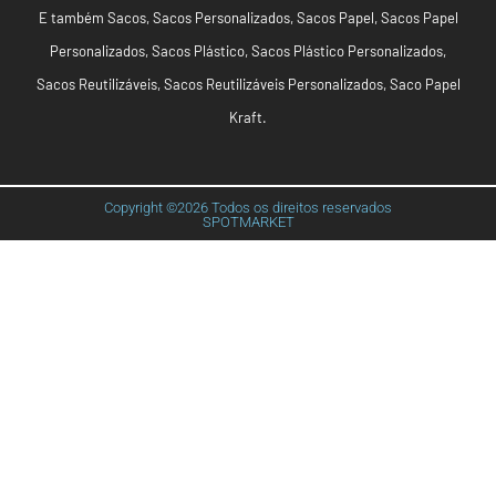
E também
Sacos
,
Sacos Personalizados
,
Sacos Papel
,
Sacos Papel
Personalizados
,
Sacos Plástico
,
Sacos Plástico Personalizados
,
Sacos Reutilizáveis
,
Sacos Reutilizáveis Personalizados
,
Saco Papel
Kraft
.
Copyright ©2026 Todos os direitos reservados
SPOTMARKET