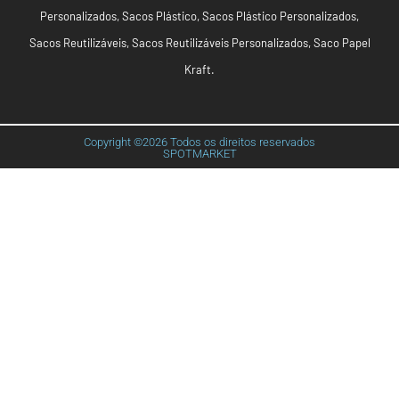
Personalizados
,
Sacos Plástico
,
Sacos Plástico Personalizados
,
Sacos Reutilizáveis
,
Sacos Reutilizáveis Personalizados
,
Saco Papel
Kraft
.
Copyright ©2026 Todos os direitos reservados
SPOTMARKET