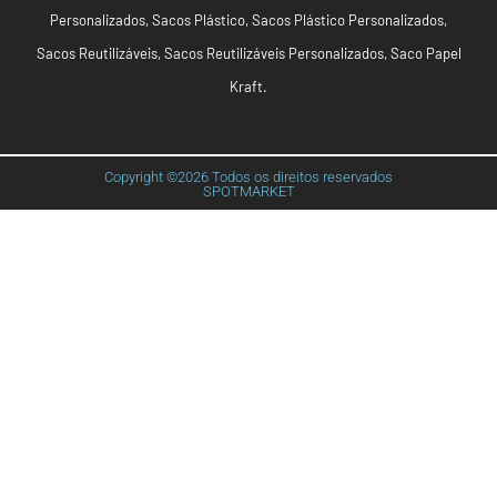
Personalizados
,
Sacos Plástico
,
Sacos Plástico Personalizados
,
Sacos Reutilizáveis
,
Sacos Reutilizáveis Personalizados
,
Saco Papel
Kraft
.
Copyright ©2026 Todos os direitos reservados
SPOTMARKET