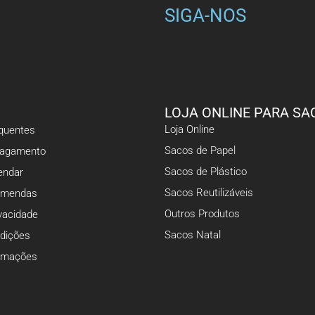
SIGA-NOS
LOJA ONLINE PARA SA
Loja Online
equentes
Sacos de Papel
Pagamento
Sacos de Plástico
ndar
Sacos Reutilizáveis
omendas
Outros Produtos
ivacidade
Sacos Natal
dições
lamações