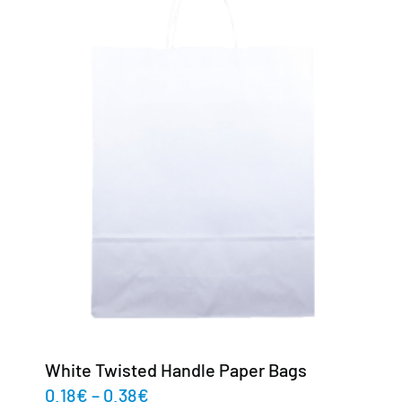
White Twisted Handle Paper Bags
0.18
€
–
0.38
€