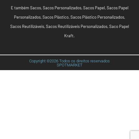
E também
Sacos
,
Sacos Personalizados
,
Sacos Papel
,
Sacos Papel
Personalizados
,
Sacos Plástico
,
Sacos Plástico Personalizados
,
Sacos Reutilizáveis
,
Sacos Reutilizáveis Personalizados
,
Saco Papel
Kraft
.
Copyright ©2026 Todos os direitos reservados
SPOTMARKET