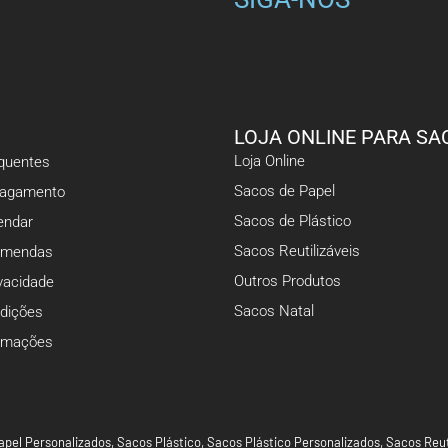
LOJA ONLINE PARA SA
Loja Online
equentes
Sacos de Papel
Pagamento
Sacos de Plástico
ndar
Sacos Reutilizáveis
omendas
Outros Produtos
ivacidade
Sacos Natal
dições
lamações
apel Personalizados
,
Sacos Plástico
,
Sacos Plástico Personalizados
,
Sacos Reut