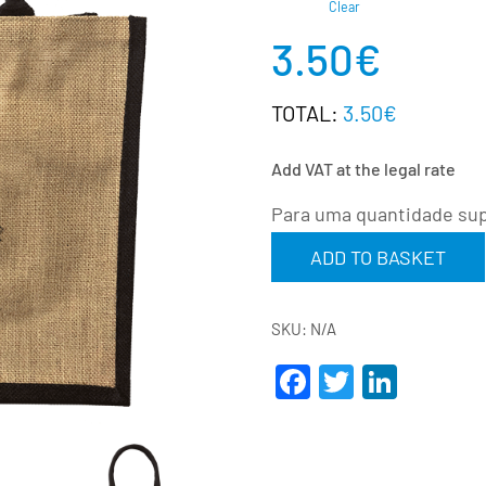
Clear
3.50
€
TOTAL:
3.50€
Add VAT at the legal rate
Para uma quantidade sup
ADD TO BASKET
SKU:
N/A
Facebook
Twitter
Linke