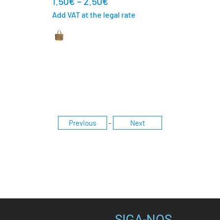
1.50
€
–
2.50
€
Add VAT at the legal rate
Previous
-
Next
SIGA-NOS