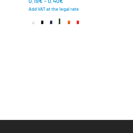
0.19
€
–
0.40
€
Add VAT at the legal rate