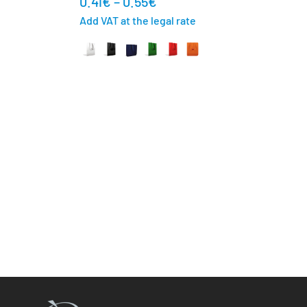
0.41
€
–
0.55
€
Add VAT at the legal rate