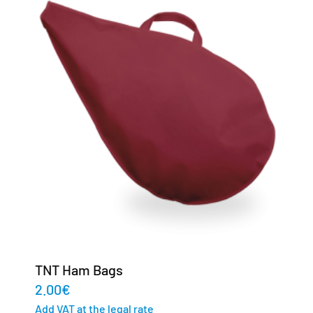
TNT Ham Bags
2.00
€
Add VAT at the legal rate