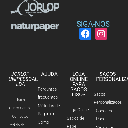
SIGA-NOS
JORLOP,
AJUDA
LOJA
SACOS
UNIPESSOAL,
ONLINE
PERSONALIZ
LDA
PARA
SACOS
Perguntas
LISOS
Sacos
frequentes
Home
Personalizados
Métodos de
Quem Somos
Loja Online
Sacos de
Pagamento
Contactos
Sacos de
Papel
Como
Pedido de
Papel
Sacos de