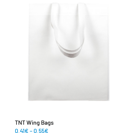
TNT Wing Bags
0.41
€
–
0.55
€