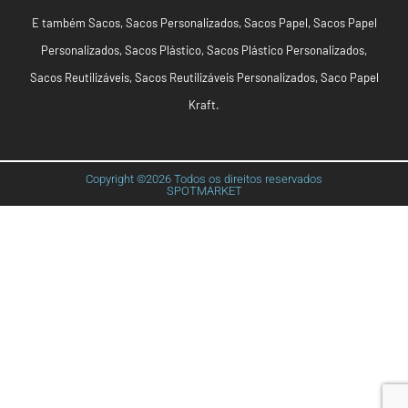
E também
Sacos
,
Sacos Personalizados
,
Sacos Papel
,
Sacos Papel
Personalizados
,
Sacos Plástico
,
Sacos Plástico Personalizados
,
Sacos Reutilizáveis
,
Sacos Reutilizáveis Personalizados
,
Saco Papel
Kraft
.
Copyright ©2026 Todos os direitos reservados
SPOTMARKET