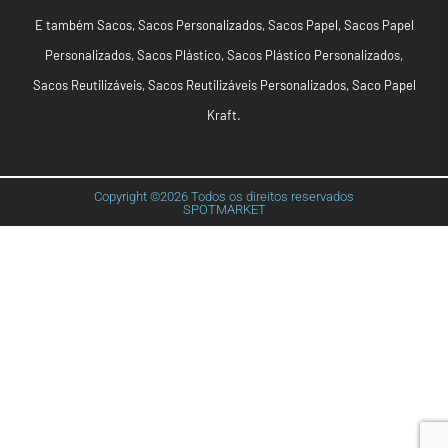
E também
Sacos
,
Sacos Personalizados
,
Sacos Papel
,
Sacos Papel
Personalizados
,
Sacos Plástico
,
Sacos Plástico Personalizados
,
Sacos Reutilizáveis
,
Sacos Reutilizáveis Personalizados
,
Saco Papel
Kraft
.
Copyright ©2026 Todos os direitos reservados
SPOTMARKET