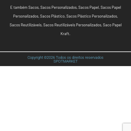
E também
Sacos
,
Sacos Personalizados
,
Sacos Papel
,
Sacos Papel
Personalizados
,
Sacos Plástico
,
Sacos Plástico Personalizados
,
Sacos Reutilizáveis
,
Sacos Reutilizáveis Personalizados
,
Saco Papel
Kraft
.
Copyright ©2026 Todos os direitos reservados
SPOTMARKET