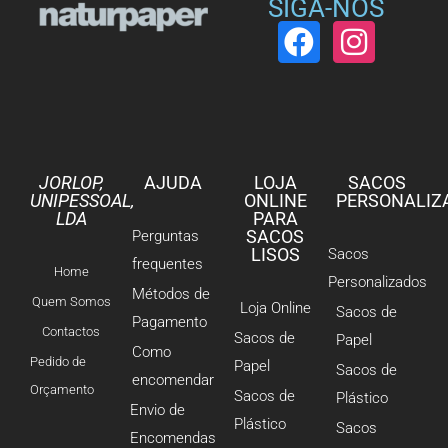
SIGA-NOS
JORLOP,
AJUDA
LOJA
SACOS
UNIPESSOAL,
ONLINE
PERSONALIZ
LDA
PARA
SACOS
Perguntas
LISOS
Sacos
frequentes
Home
Personalizados
Métodos de
Quem Somos
Loja Online
Sacos de
Pagamento
Contactos
Sacos de
Papel
Como
Pedido de
Papel
Sacos de
encomendar
Orçamento
Sacos de
Plástico
Envio de
Plástico
Sacos
Encomendas