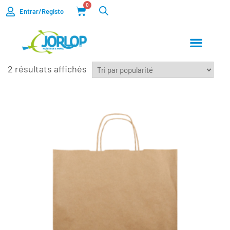
0
Entrar/Registo
2 résultats affichés