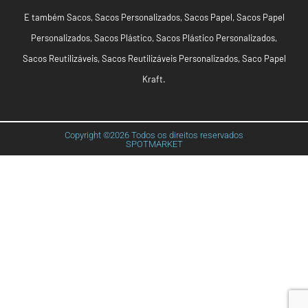
E também
Sacos
,
Sacos Personalizados
,
Sacos Papel
,
Sacos Papel
Personalizados
,
Sacos Plástico
,
Sacos Plástico Personalizados
,
Sacos Reutilizáveis
,
Sacos Reutilizáveis Personalizados
,
Saco Papel
Kraft
.
Copyright ©2026 Todos os direitos reservados
SPOTMARKET