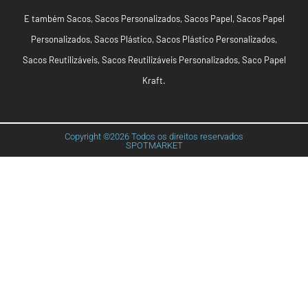
E também
Sacos
,
Sacos Personalizados
,
Sacos Papel
,
Sacos Papel
Personalizados
,
Sacos Plástico
,
Sacos Plástico Personalizados
,
Sacos Reutilizáveis
,
Sacos Reutilizáveis Personalizados
,
Saco Papel
Kraft
.
Copyright ©2026 Todos os direitos reservados
SPOTMARKET