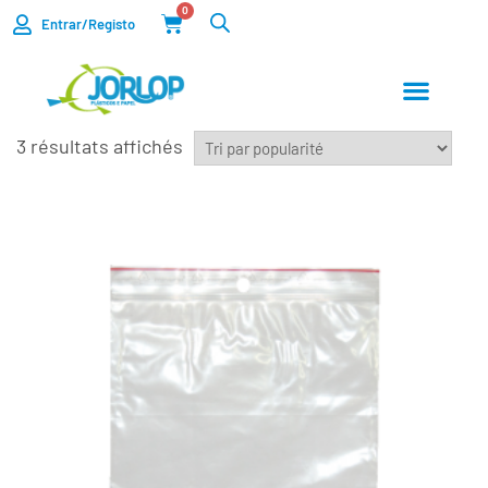
0
Entrar/Registo
3 résultats affichés